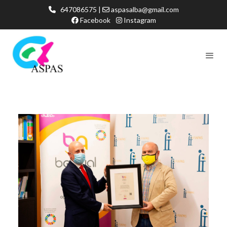
647086575 |
aspasalba@gmail.com
Facebook
Instagram