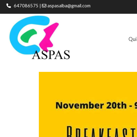
647086575 |
aspasalba@gmail.com
Qui