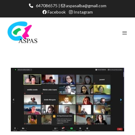
647086575 |
aspasalba@gmail.com
Facebook
Instagram