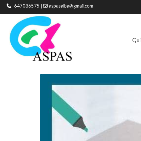
647086575 |
aspasalba@gmail.com
Qui