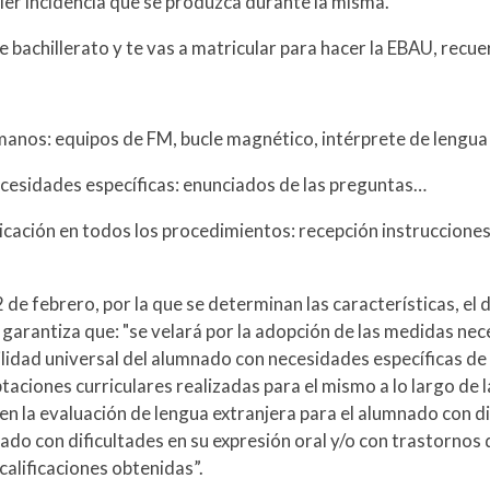
ier incidencia que se produzca durante la misma.
e bachillerato y te vas a matricular para hacer la EBAU, recue
umanos: equipos de FM, bucle magnético, intérprete de lengua
ecesidades específicas: enunciados de las preguntas…
unicación en todos los procedimientos: recepción instruccione
 febrero, por la que se determinan las características, el d
d garantiza que: "se velará por la adopción de las medidas ne
ilidad universal del alumnado con necesidades específicas de
ciones curriculares realizadas para el mismo a lo largo de 
en la evaluación de lengua extranjera para el alumnado con di
do con dificultades en su expresión oral y/o con trastornos 
calificaciones obtenidas”.