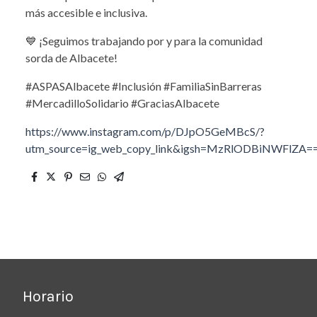
más accesible e inclusiva.
💙 ¡Seguimos trabajando por y para la comunidad
sorda de Albacete!
#ASPASAlbacete #Inclusión #FamiliaSinBarreras
#MercadilloSolidario #GraciasAlbacete
https://www.instagram.com/p/DJpO5GeMBcS/?
utm_source=ig_web_copy_link&igsh=MzRlODBiNWFlZA=
Horario