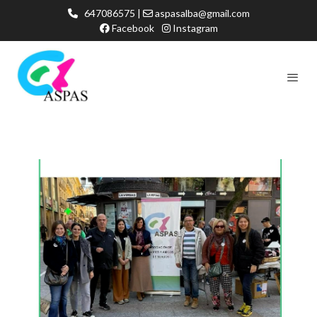
647086575 |
aspasalba@gmail.com
Facebook
Instagram